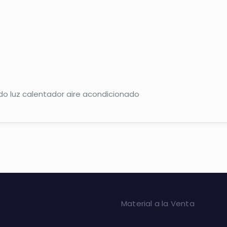
do luz calentador aire acondicionado
Material a la Venta